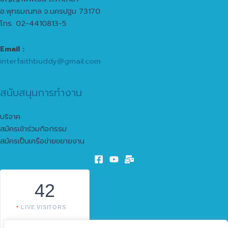
อ.พุทธมณฑล จ.นครปฐม 73170
โทร. 02-4410813-5
Email :
interfaithbuddy@gmail.com
สนับสนุนการทำงาน
บริจาค
สมัครเข้าร่วมกิจกรรม
สมัครเป็นเครือข่ายขยายงาน
42
LIVE VISITORS
1603899