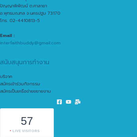
ปัญญาพิพัฒน์ ต.ศาลายา
อ.พุทธมณฑล จ.นครปฐม 73170
โทร. 02-4410813-5
Email :
interfaithbuddy@gmail.com
สนับสนุนการทำงาน
บริจาค
สมัครเข้าร่วมกิจกรรม
สมัครเป็นเครือข่ายขยายงาน
57
LIVE VISITORS