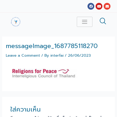
Skip
Facebook
Youtube
Envel
to
content
messageImage_1687785118270
Leave a Comment
/ By
interfai
/
26/06/2023
ใส่ความเห็น