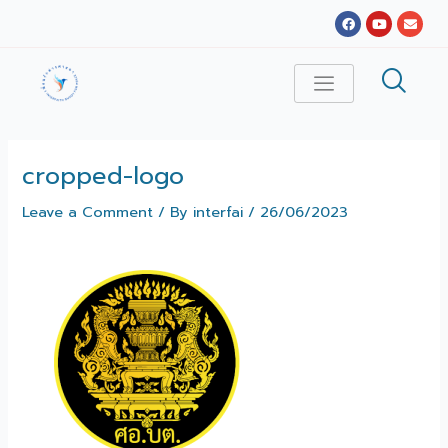
Skip
Facebook
Youtube
Envel
to
content
cropped-logo
Leave a Comment
/ By
interfai
/
26/06/2023