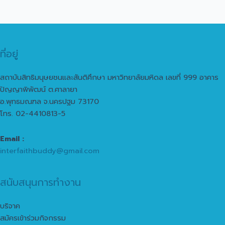
ที่อยู่
สถาบันสิทธิมนุษยชนและสันติศึกษา มหาวิทยาลัยมหิดล เลขที่ 999 อาคาร
ปัญญาพิพัฒน์ ต.ศาลายา
อ.พุทธมณฑล จ.นครปฐม 73170
โทร. 02-4410813-5
Email :
interfaithbuddy@gmail.com
สนับสนุนการทำงาน
บริจาค
สมัครเข้าร่วมกิจกรรม