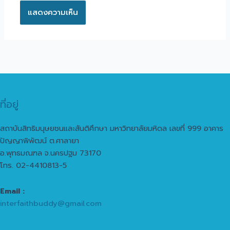
ที่อยู่
สถาบันสิทธิมนุษยชนและสันติศึกษา มหาวิทยาลัยมหิดล เลขที่ 999 อาคาร
ปัญญาพิพัฒน์ ต.ศาลายา
อ.พุทธมณฑล จ.นครปฐม 73170
โทร. 02-4410813-5
Email :
interfaithbuddy@gmail.com