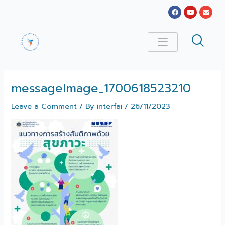
Skip
Post
Facebook
Youtube
Envel
to
navigation
content
messageImage_1700618523210
Leave a Comment
/ By
interfai
/
26/11/2023