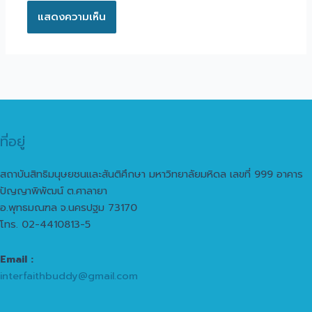
ที่อยู่
สถาบันสิทธิมนุษยชนและสันติศึกษา มหาวิทยาลัยมหิดล เลขที่ 999 อาคาร
ปัญญาพิพัฒน์ ต.ศาลายา
อ.พุทธมณฑล จ.นครปฐม 73170
โทร. 02-4410813-5
Email :
interfaithbuddy@gmail.com