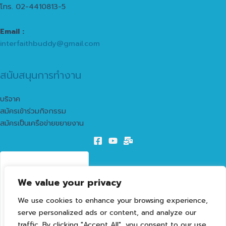
โทร. 02-4410813-5
Email :
interfaithbuddy@gmail.com
สนับสนุนการทำงาน
บริจาค
สมัครเข้าร่วมกิจกรรม
สมัครเป็นเครือข่ายขยายงาน
63
We value your privacy
LIVE VISITORS
We use cookies to enhance your browsing experience,
1603229
serve personalized ads or content, and analyze our
TOTAL VISITORS
traffic. By clicking "Accept All", you consent to our use