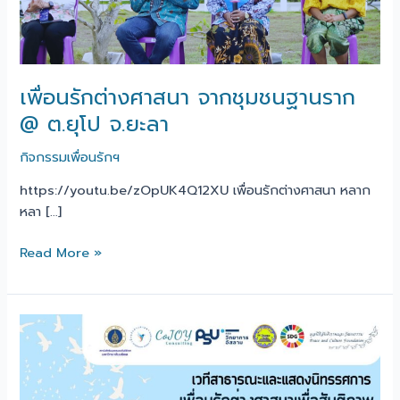
ฐานราก
@
ต.ยุโป
จ.ยะลา
เพื่อนรักต่างศาสนา จากชุมชนฐานราก
@ ต.ยุโป จ.ยะลา
กิจกรรมเพื่อนรักฯ
https://youtu.be/zOpUK4Q12XU เพื่อนรักต่างศาสนา หลาก
หลา […]
Read More »
เวที
สาธารณะ
&
แสดง