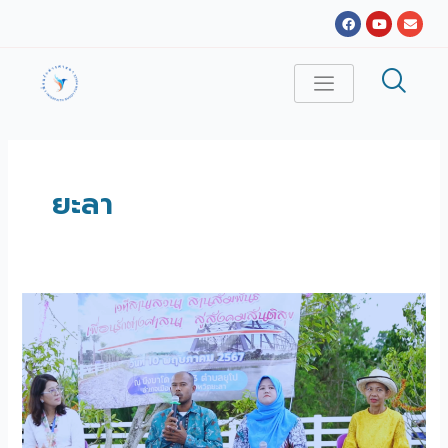
Skip
Facebook
Youtube
Envel
to
content
ยะลา
เพื่อน
รัก
ต่าง
ศาสนา
จาก
ชุมชน