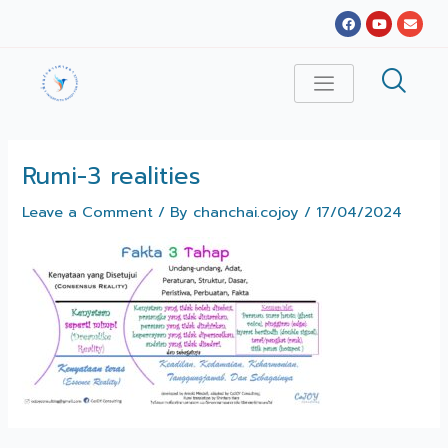
Skip
Facebook
Youtube
Envel
to
content
Rumi-3 realities
Leave a Comment
/ By
chanchai.cojoy
/
17/04/2024