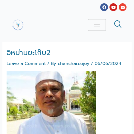
Skip
Facebook
Youtube
Envel
to
content
อิหม่ามยะโก๊บ2
Leave a Comment
/ By
chanchai.cojoy
/
06/06/2024