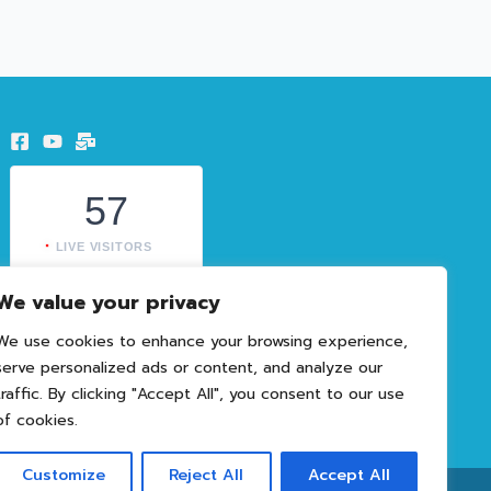
57
LIVE VISITORS
1603964
We value your privacy
TOTAL VISITORS
We use cookies to enhance your browsing experience,
serve personalized ads or content, and analyze our
traffic. By clicking "Accept All", you consent to our use
of cookies.
Customize
Reject All
Accept All