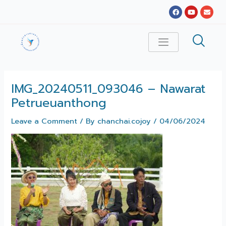
Skip
Facebook
Youtube
Envel
to
content
IMG_20240511_093046 – Nawarat
Petrueuanthong
Leave a Comment
/ By
chanchai.cojoy
/
04/06/2024