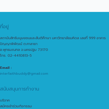
ที่อยู่
สถาบันสิทธิมนุษยชนและสันติศึกษา มหาวิทยาลัยมหิดล เลขที่ 999 อาคาร
ปัญญาพิพัฒน์ ต.ศาลายา
อ.พุทธมณฑล จ.นครปฐม 73170
โทร. 02-4410813-5
Email :
interfaithbuddy@gmail.com
สนับสนุนการทำงาน
บริจาค
สมัครเข้าร่วมกิจกรรม