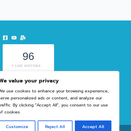
96
LIVE VISITORS
1602995
We value your privacy
TOTAL VISITORS
We use cookies to enhance your browsing experience,
serve personalized ads or content, and analyze our
traffic. By clicking "Accept All", you consent to our use
of cookies.
Customize
Reject All
Accept All