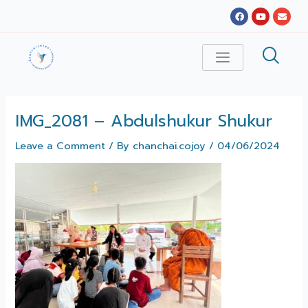
Skip
Facebook
Youtube
Envel
to
content
IMG_2081 – Abdulshukur Shukur
Leave a Comment
/ By
chanchai.cojoy
/
04/06/2024