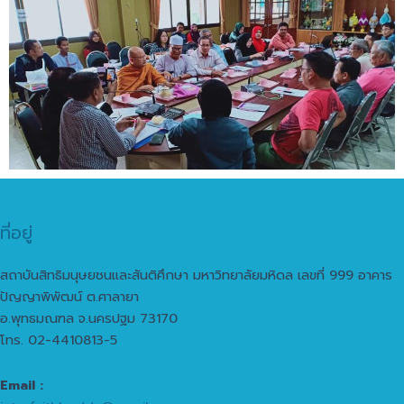
ที่อยู่
สถาบันสิทธิมนุษยชนและสันติศึกษา มหาวิทยาลัยมหิดล เลขที่ 999 อาคาร
ปัญญาพิพัฒน์ ต.ศาลายา
อ.พุทธมณฑล จ.นครปฐม 73170
โทร. 02-4410813-5
Email :