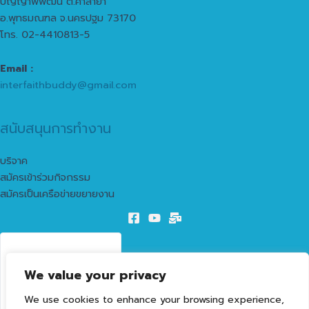
ปัญญาพิพัฒน์ ต.ศาลายา
อ.พุทธมณฑล จ.นครปฐม 73170
โทร. 02-4410813-5
Email :
interfaithbuddy@gmail.com
สนับสนุนการทำงาน
บริจาค
สมัครเข้าร่วมกิจกรรม
สมัครเป็นเครือข่ายขยายงาน
57
We value your privacy
LIVE VISITORS
We use cookies to enhance your browsing experience,
1602155