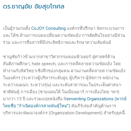
ดร.ชาญชัย ชัยสุขโกศล
เป็นผู้ร่วมก่อตั้ง
CoJOY Consulting
องค์กรที่ปรึกษา จัดกระบวนการ
และโค้ช ด้านการแปลงเปลี่ยนความขัดแย้ง การตัดสินใจอย่างมีส่วน
ร่วม และการสื่อสารที่มีประสิทธิภาพและรักษาความสัมพันธ์
ชาญชัยก้าวข้ามจากสาขาวิศวกรรมคอมพิวเตอร์ สู่ศาสตร์ด้าน
สันติภาพศึกษา, hate speech, และการคลี่คลายความขัดแย้ง โดย
ทำงานกับจิตวิทยาเชิงลึกของกลุ่มคน ผ่านงานคลี่คลายความขัดแย้ง
ในองค์กร (ระหว่างผู้บริหารระดับสูง; ผู้บริหาร-ผู้จัดการ-พนักงาน;
ระหว่างแผนก; ระหว่างรุ่น) และระดับสาธารณะในประเด็นศาสนา-
ชาติพันธุ์-การเมือง (ชายแดนใต้ ในเมียนมาร์ การเมืองไทย ฯลฯ)
มากว่า 15 ปี และร่วมแปลหนังสือ R
einventing Organizations (พากย์
ไทยชื่อ “กำเนิดองค์กรสายพันธุ์ใหม่”)
คัมภีร์เล่มสำคัญด้านการ
บริหารและพัฒนาองค์กร (Organization Development) สำหรับยุคนี้