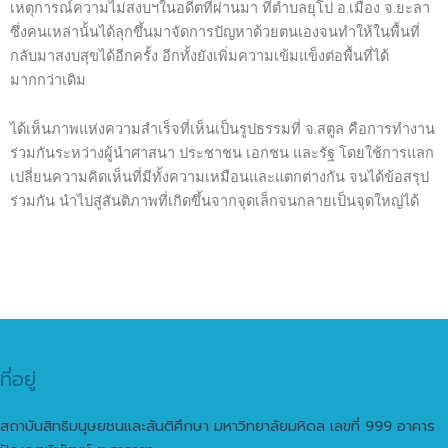
เหตุการณ์ความไม่สงบฯในอดีตที่ผ่านมา ที่ตำบลยุโป อ.เมือง จ.ยะลา
ซึ่งคนเหล่านั้นได้ลุกขึ้นมาจัดการปัญหาด้วยตนเองจนทำให้ในพื้นที่
กลับมาสงบสุขได้อีกครั้ง อีกทั้งยังเพิ่มความเข้มแข็งต่อพื้นที่ได้
มากกว่าเดิม
ได้เห็นภาพแห่งความสำเร็จที่เห็นเป็นรูปธรรมที่ จ.สตูล คือการทำงาน
ร่วมกันระหว่างผู้นำศาสนา ประชาชน เอกชน และรัฐ โดยใช้การแลก
เปลี่ยนความคิดเห็นที่มีทั้งความเหมือนและแตกต่างกัน จนได้ข้อสรุป
ร่วมกัน นำไปสู่สันติภาพที่เกิดขึ้นจากจุดเล็กจนกลายเป็นจุดใหญ่ได้
ที่อยู่
สถาบันสิทธิมนุษยชนและสันติศึกษา มหาวิทยาลัยมหิดล เลขที่ 999 อาคาร